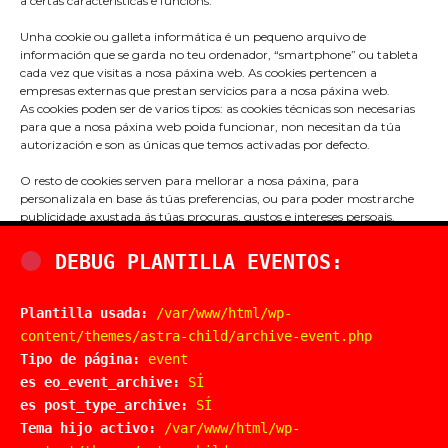
a certas características e funcións.
Unha cookie ou galleta informática é un pequeno arquivo de
información que se garda no teu ordenador, “smartphone” ou tableta
cada vez que visitas a nosa páxina web. As cookies pertencen a
empresas externas que prestan servicios para a nosa páxina web.
As cookies poden ser de varios tipos: as cookies técnicas son necesarias
para que a nosa páxina web poida funcionar, non necesitan da túa
autorización e son as únicas que temos activadas por defecto.
O resto de cookies serven para mellorar a nosa páxina, para
Praza do Concello s/n
personalizala en base ás túas preferencias, ou para poder mostrarche
36680 A Estrada – Pontevedra
publicidade axustada ás túas procuras, gustos e intereses persoais.
Podes aceptar todas estas cookies pulsando o botón ACEPTAR ou
Telf: 986570165
configuralas ou rechazar o seu uso clicando no apartado
DEBUG PLANTILLA EVENTOS:
CONFIGURACIÓN DE COOKIES. Se queres máis información, consulta
info@aestrada.gal
a POLÍTICA DE COOKIES da nosa páxina web.
Plantilla usada:
/var/www/html/wp-
Facebook
Youtube-
Instagram
content/themes/astra-child/archive-event.php
Aceptar
square
Tipo de página:
event
es eo_event_archive:
SÍ
Denegar
Compromiso coa Protección de Datos
es post_type_archive:
SÍ
Política de Cookies
Tema hijo activo:
/var/www/html/wp-
Ver preferencias